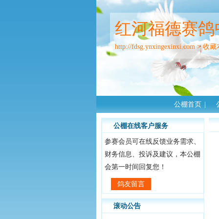
红河福德赛鸽
http://fdsg.ynxingexinxi.com
>
收藏
公棚首页
|
公棚在线客户服务
参赛会员可在线反馈业务需求、
财务信息、投诉及建议，本公棚
会第一时间回复您！
鸽友留言
滚动公告