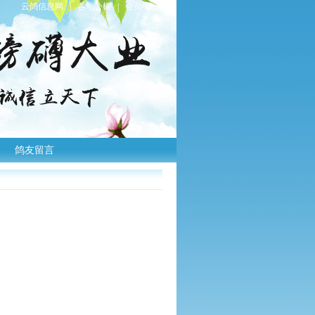
云鸽信息网
|
各地公棚
|
会员中心
|
鸽友留言