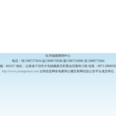
红河福德赛鸽中心
电话：张13987375634 赵13608739288 梁13987334996 吴13808772844
编：661017 地址：云南省个旧市大屯镇戴家庄村委会旧寨村小组 传真：0873-28800
http://www.ynxingexinxi.com
云鸽信息网各地赛鸽公棚互联网信息公告平台成员单位