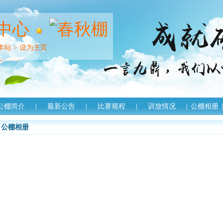
中心
本站
>
设为主页
公棚简介
|
最新公告
|
比赛规程
|
训放情况
|
公棚相册
|
公棚相册