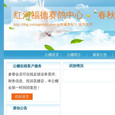
红河福德赛鸽中心
http://fdsg.ynxingexinxi.com
>
收藏本站
>
设为主页
公棚首页
|
公棚简介
|
最新公告
|
训放情况
公棚在线客户服务
参赛会员可在线反馈业务需求、
财务信息、投诉及建议，本公棚
会第一时间回复您！
鸽友留言
滚动公告